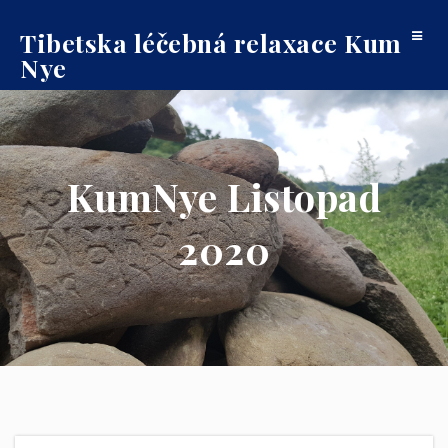
Tibetska léčebná relaxace Kum
Toggle
Nye
navigat
KumNye Listopad
2020