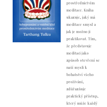
prostřednictvím
meditace. Kniha
ukazuje, jaký má
meditace smysl a
jak je možno ji
praktikovat. Tím,
že představuje
meditaci jako
způsob otevření se
naší mysli k
bohatství všeho
prožívání,
zdůřazňuje
praktický přístup,
který může každý