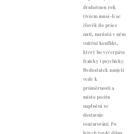
druhotnou roli.
Ovšem musí-li se
člověk do práce
nuti, narústá v něm
vnitřní konflikt,
který ho vyčerpáva
fyzicky i psychicky.
Nedostatek zaujetí
vede k
průměrnosti a
místo pocitu
naplnění se
dostavuje
rozčarování. Po
letech tvrdé dřiny