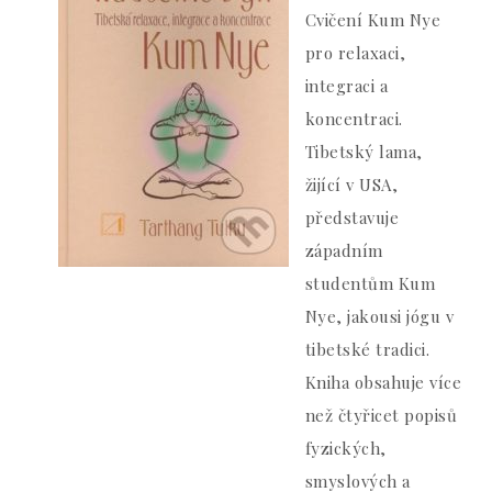
Cvičení Kum Nye
pro relaxaci,
integraci a
koncentraci.
Tibetský lama,
žijící v USA,
představuje
západním
studentům Kum
Nye, jakousi jógu v
tibetské tradici.
Kniha obsahuje více
než čtyřicet popisů
fyzických,
smyslových a