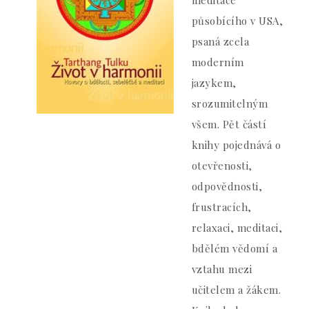
meditace
působícího v USA,
psaná zcela
moderním
jazykem,
srozumitelným
všem. Pět částí
knihy pojednává o
otevřenosti,
odpovědnosti,
frustracích,
relaxaci, meditaci,
bdělém vědomí a
vztahu mezi
učitelem a žákem.