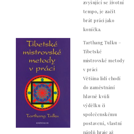
zvyšující se životní
tempo, je začít
brát práci jako
koníčka.
Tarthang Tulku –
Tibetské
mistrovské metody
v práci
Většina lidí chodí
do zaměstnání
hlavně kvůli
výdělku či
společenskému
postavení, vlastní
náplň hraje až