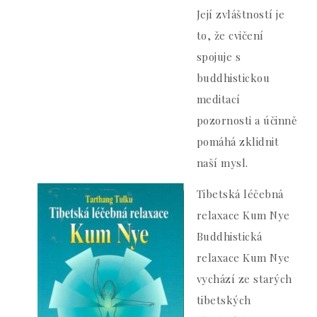
Její zvláštností je
to, že cvičení
spojuje s
buddhistickou
meditací
pozornosti a účinně
pomáhá zklidnit
naší mysl.
Tibetská léčebná
relaxace Kum Nye
Buddhistická
relaxace Kum Nye
vychází ze starých
tibetských