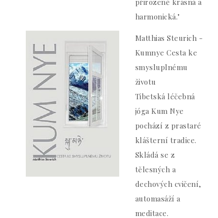
přirozeně krásná a
harmonická."
Matthias Steurich -
Kumnye Cesta ke
smysluplnému
životu
Tibetská léčebná
jóga Kum Nye
pochází z prastaré
klášterní tradice.
Skládá se z
tělesných a
dechových cvičení,
automasáží a
meditace.