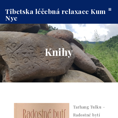
Tibetska léčebná relaxace Kum
Toggle
Nye
navigat
Knihy
Tarhang Tulku –
Radostné bytí