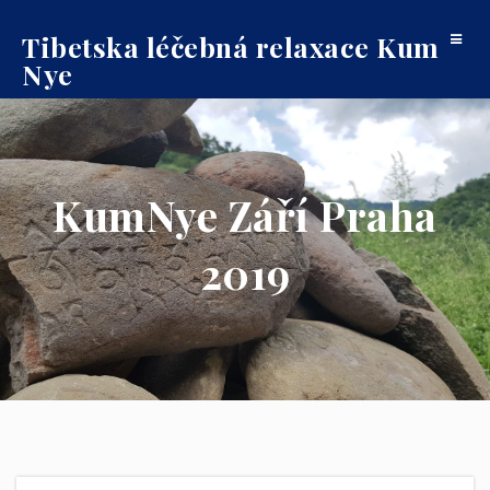
Tibetska léčebná relaxace Kum
Toggle
Nye
navigat
KumNye Září Praha
2019