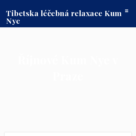
Tibetska léčebná relaxace Kum
Toggle
Nye
navigat
Říjnové Kum Nye v
Praze